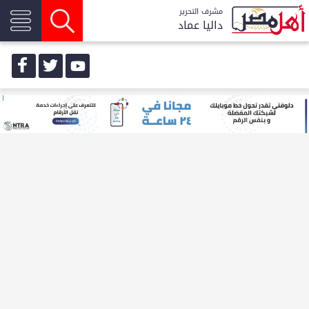
مشرف التحرير
داليا عماد