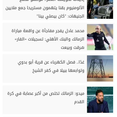
الألومنيوم بقنا يتهمون مستريحا جمع ملايين
الجنيهات: "كان بيصلي بينا"
محمد عادل يفجر مفاجأة عن واقعة مباراة
الزمالك والبنك الأهلي: تسجيلات «الفار»
سُرقت وبيعت
غدًا.. فصل الكهرباء عن قرية أبو بدوي
وتوابعها ببيلا في كفر الشيخ
ميدو: الزمالك تخلص من أكبر عصابة في كرة
القدم