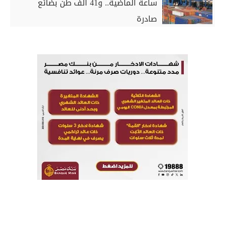
ساعة الماضية.. و41 ألف طن بضائع
صادرة