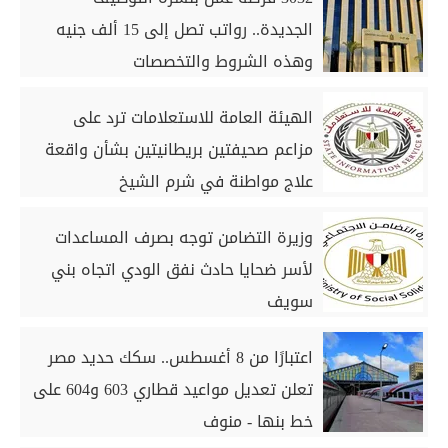
الجديدة.. رواتب تصل إلى 15 ألف جنيه
وهذه الشروط والتخصصات
الهيئة العامة للاستعلامات ترد على
مزاعم صحيفتين بريطانيتين بشأن واقعة
علاج مواطنة في شرم الشيخ
وزيرة التضامن توجه بصرف المساعدات
لأسر ضحايا حادث نفق الودي اتجاه بني
سويف
اعتبارًا من 8 أغسطس.. سكك حديد مصر
تعلن تعديل مواعيد قطاري 603 و604 على
خط بنها - منوف