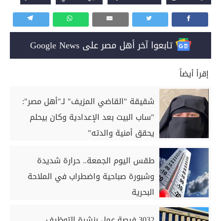
تابعوا آخر أهل مصر على Google News
إقرأ أيضاً
شقيقة "القاضي المزيف" لـ"أهل مصر":
"ساب البيت بعد الإعدادية وكان بيحلم
يحقق أمنية والدته"
طقس اليوم الجمعة.. حرارة شديدة
وشبورة صباحية واضطراب في الملاحة
البحرية
3032 فرصة عمل بنشرة التوظيف