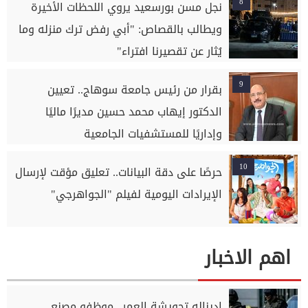
8
نجل مسن بورسعيد يروي اللحظات الأخيرة
ويطالب بالقصاص: "أبي رفض ترك منزله وما
يُثار عن تقصيرنا افتراء"
9
بقرار من رئيس جامعة سوهاج.. تعيين
الدكتور إيهاب محمد حسين مديرًا ماليًا
وإداريًا للمستشفيات الجامعية
10
حرصًا على دقة البيانات.. تعليق مؤقت لإرسال
الإيرادات اليومية لفيلم "الجواهرجي"
اهم الاخبار
إديناله تحويشة العمر.. موظفو مصنع