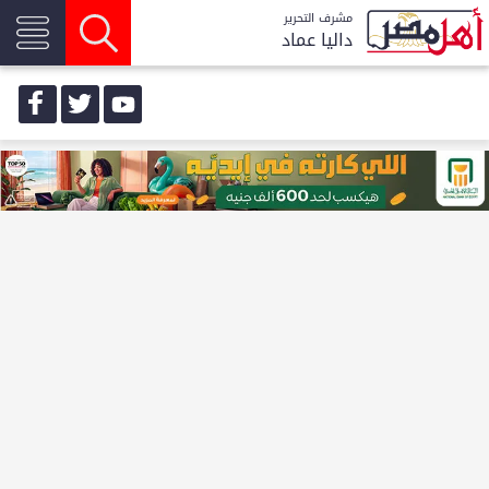
مشرف التحرير
داليا عماد