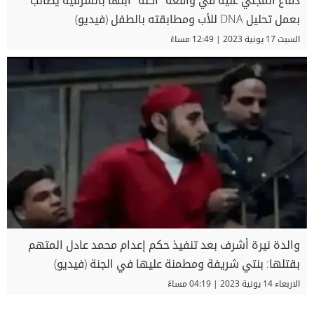
دفاع المجني عليه في واقعة "آكلة" ابنها بالشرقية يطالب
بعمل تحليل DNA للأب ومطابقته بالطفل (فيديو)
السبت 17 يونية 2023 | 12:49 مساءً
والدة نيرة أشرف بعد تنفيذ حكم إعدام محمد عادل المتهم
بقتلها: بنتي شريفة ومطمنة عليها في الجنة (فيديو)
الاربعاء 14 يونية 2023 | 04:19 مساءً