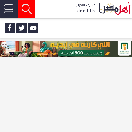
مشرف التحرير
داليا عماد