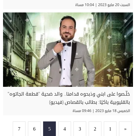
السبت 20 مايو 2023 | 10:04 مساءً
خلّـصوا على ابني وذبحوه قدامنا.. والد ضحية "قطعة الجاتوه"
بالقليوبية باكيًا: بطالب بالقصاص (فيديو)
الخميس 18 مايو 2023 | 09:46 مساءً
7
6
5
4
3
2
1
«