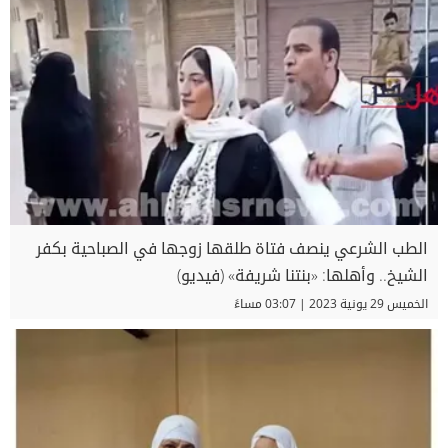
الطب الشرعي ينصف فتاة طلقها زوجها في الصباحية بكفر
الشيخ.. وأهلها: «بنتنا شريفة» (فيديو)
الخميس 29 يونية 2023 | 03:07 مساءً