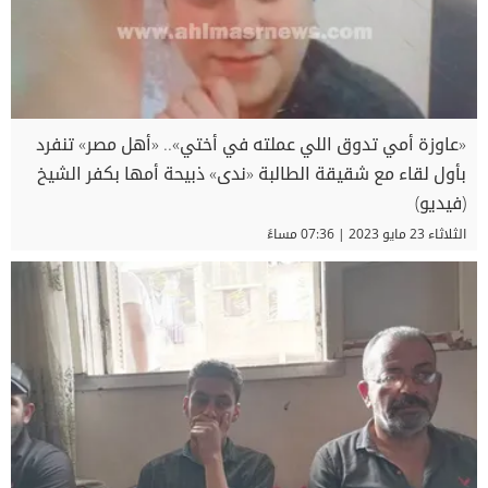
«عاوزة أمي تدوق اللي عملته في أختي».. «أهل مصر» تنفرد
بأول لقاء مع شقيقة الطالبة «ندى» ذبيحة أمها بكفر الشيخ
(فيديو)
الثلاثاء 23 مايو 2023 | 07:36 مساءً