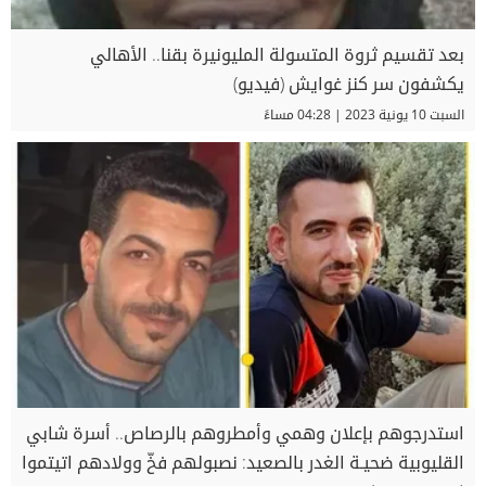
بعد تقسيم ثروة المتسولة المليونيرة بقنا.. الأهالي
يكشفون سر كنز غوايش (فيديو)
السبت 10 يونية 2023 | 04:28 مساءً
استدرجوهم بإعلان وهمي وأمطروهم بالرصاص.. أسرة شابي
القليوبية ضحيـة الغدر بالصعيد: نصبولهم فخّ وولادهم اتيتموا